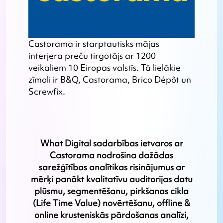
Castorama ir starptautisks mājas
interjera preču tirgotājs ar 1200
veikaliem 10 Eiropas valstīs. Tā lielākie
zīmoli ir B&Q, Castorama, Brico Dépôt un
Screwfix.
What Digital sadarbības ietvaros ar
Castorama nodrošina dažādas
sarežģītības analītikas risinājumus ar
mērķi panākt kvalitatīvu auditorijas datu
plūsmu, segmentēšanu, pirkšanas cikla
(Life Time Value) novērtēšanu, offline &
online krusteniskās pārdošanas analīzi,