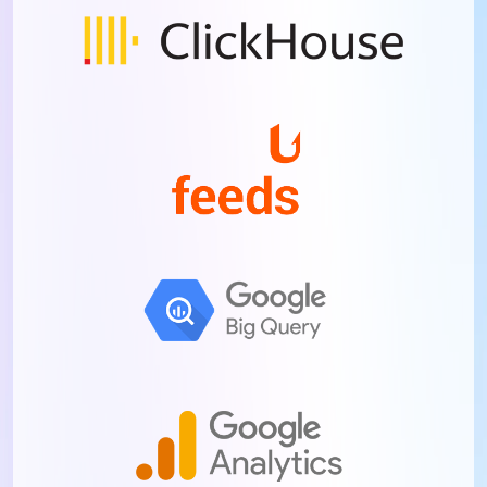
Kāds reklāmas risinājums ir
piemērots Jūsu biznesam?
Kāds ir Jūsu mērķis?
*
Palielināt pirkumu daudzumu
Palielināt pieteikumu skaitu (Lead generation)
Veicināt zīmola atpazīstamību
Turpināt