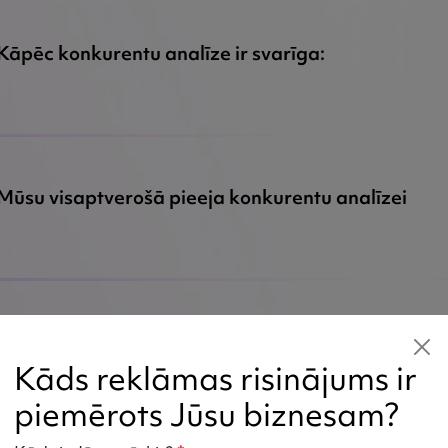
Kāpēc konkurentu analīze ir svarīga
:
Mūsu visaptverošā pieeja konkurentu analīzei
Konkurences priekšrocības, kuras esat pelnījis
Kāds reklāmas risinājums ir
piemērots Jūsu biznesam?