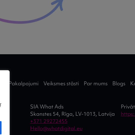
Pakalpojumi
Veiksmes stāsti
Par mums
Blogs
K
f
SIA What Ads
Privā
Skanstes 54, Rīga, LV-1013, Latvija
https
+371 29272455
Hello@whatdigital.eu