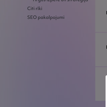
Citi rīki
SEO pakalpojumi