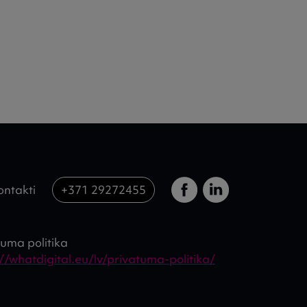
ontakti
+371 29272455
tuma politika
://whatdigital.eu/lv/privatuma-politika/