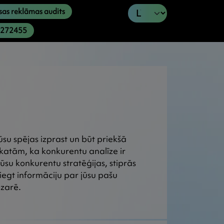
as reklāmas audits
9272455
ūsu spējas izprast un būt priekšā
tām, ka konkurentu analīze ir
ūsu konkurentu stratēģijas, stiprās
iegt informāciju par jūsu pašu
ozarē.