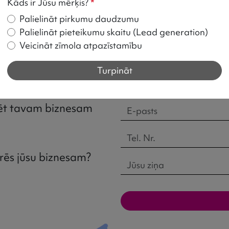
Kāds ir Jūsu mērķis?
*
Palielināt pirkumu daudzumu
Palielināt pieteikumu skaitu (Lead generation)
Veicināt zīmola atpazīstamību
Turpināt
i un uzzini:
zēt tavam biznesam
rēs jūsu biznesam?