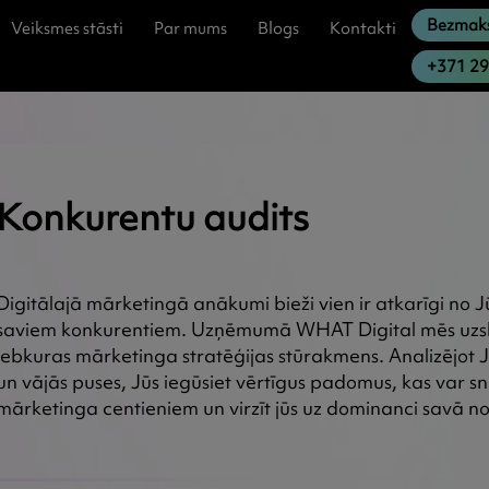
Bezmaks
Veiksmes stāsti
Par mums
Blogs
Kontakti
+371 2
Konkurentu audits
Digitālajā mārketingā anākumi bieži vien ir atkarīgi no J
saviem konkurentiem. Uzņēmumā WHAT Digital mēs uzska
jebkuras mārketinga stratēģijas stūrakmens. Analizējot J
un vājās puses, Jūs iegūsiet vērtīgus padomus, kas var sn
mārketinga centieniem un virzīt jūs uz dominanci savā n