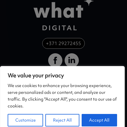
+371 29272455
We value your privacy
SIA What Ads
Privātuma politika
Skanstes 54, Rīga,
https://whatdigital.eu/lv/p
We use cookies to enhance your browsing experience,
LV-1013, Latvija
rivatuma-politika/
serve personalized ads or content, and analyze our
+371 29272455
traffic. By clicking "Accept All", you consent to our use of
Hello@whatdigital.e
cookies.
u
Customize
Reject All
Accept All
©
2026 WhatDigital