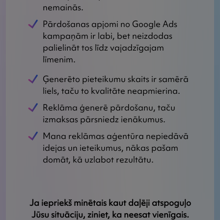
nemainās.
Pārdošanas apjomi no Google Ads
kampaņām ir labi, bet neizdodas
palielināt tos līdz vajadzīgajam
līmenim.
Ģenerēto pieteikumu skaits ir samērā
liels, taču to kvalitāte neapmierina.
Reklāma ģenerē pārdošanu, taču
izmaksas pārsniedz ienākumus.
Mana reklāmas aģentūra nepiedāvā
idejas un ieteikumus, nākas pašam
domāt, kā uzlabot rezultātu.
Ja iepriekš minētais kaut daļēji atspoguļo
Jūsu situāciju, ziniet, ka neesat vienīgais.