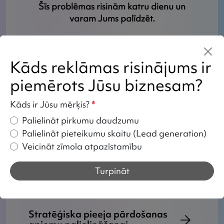
Šīs problēmas risinām katru dienu un
varam Jums palīdzēt.
Kāds reklāmas risinājums ir
Jūsu ieguvumi, uzticot mums
Google reklāmu meklētājā
piemērots Jūsu biznesam?
Kāds ir Jūsu mērķis?
*
Palielināt pirkumu daudzumu
Palielināt pieteikumu skaitu (Lead generation)
Kā mēs strādājam ar Google
Veicināt zīmola atpazīstamību
reklāmu meklētājā?
Turpināt
Stratēģiska pieeja pārdošanas