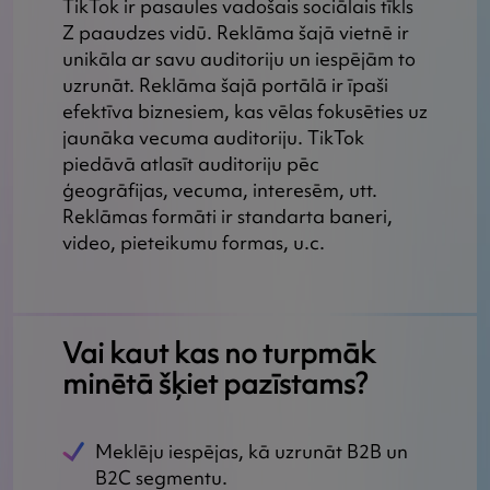
TikTok ir pasaules vadošais sociālais tīkls
Z paaudzes vidū. Reklāma šajā vietnē ir
unikāla ar savu auditoriju un iespējām to
uzrunāt. Reklāma šajā portālā ir īpaši
efektīva biznesiem, kas vēlas fokusēties uz
jaunāka vecuma auditoriju. TikTok
piedāvā atlasīt auditoriju pēc
ģeogrāfijas, vecuma, interesēm, utt.
Reklāmas formāti ir standarta baneri,
video, pieteikumu formas, u.c.
Vai kaut kas no turpmāk
minētā šķiet pazīstams?
Meklēju iespējas, kā uzrunāt B2B un
B2C segmentu.