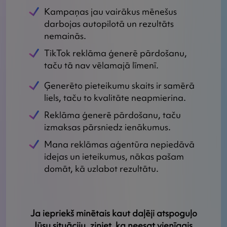
Kampaņas jau vairākus mēnešus
darbojas autopilotā un rezultāts
nemainās.
TikTok reklāma ģenerē pārdošanu,
taču tā nav vēlamajā līmenī.
Ģenerēto pieteikumu skaits ir samērā
liels, taču to kvalitāte neapmierina.
Reklāma ģenerē pārdošanu, taču
izmaksas pārsniedz ienākumus.
Mana reklāmas aģentūra nepiedāvā
idejas un ieteikumus, nākas pašam
domāt, kā uzlabot rezultātu.
Ja iepriekš minētais kaut daļēji atspoguļo
Jūsu situāciju, ziniet, ka neesat vienīgais.