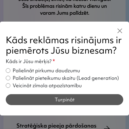
Šīs problēmas risinām katru dienu un
varam Jums palīdzēt.
Kāds reklāmas risinājums ir
Jūsu ieguvumi, uzticot mums
piemērots Jūsu biznesam?
TikTok reklāmu
Kāds ir Jūsu mērķis?
*
Palielināt pirkumu daudzumu
Palielināt pieteikumu skaitu (Lead generation)
Kā mēs strādājam ar TikTok
Veicināt zīmola atpazīstamību
reklāmu?
Turpināt
Stratēģiska pieeja pārdošanas