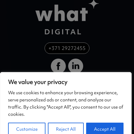
+371 29272455
We value your privacy
SIA What Ads
Privātuma politika
Skanstes 54, Rīga,
https://whatdigital.eu/lv/p
We use cookies to enhance your browsing experience,
LV-1013, Latvija
rivatuma-politika/
serve personalized ads or content, and analyze our
+371 29272455
traffic. By clicking "Accept All", you consent to our use of
Hello@whatdigital.e
cookies.
u
Customize
Reject All
Accept All